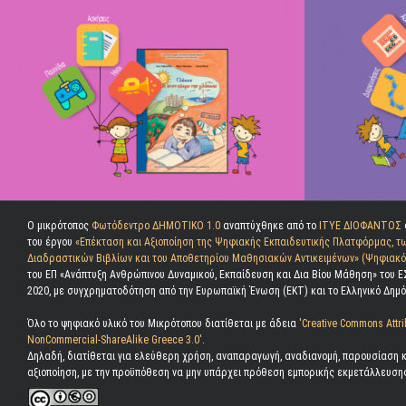
Ο μικρότοπος
Φωτόδεντρο ΔΗΜΟΤΙΚΟ 1.0
αναπτύχθηκε από το
ΙΤΥΕ ΔΙΟΦΑΝΤΟΣ
του έργου
«Επέκταση και Αξιοποίηση της Ψηφιακής Εκπαιδευτικής Πλατφόρμας, τ
Διαδραστικών Βιβλίων και του Αποθετηρίου Μαθησιακών Αντικειμένων» (Ψηφιακό 
του ΕΠ «Ανάπτυξη Ανθρώπινου Δυναμικού, Εκπαίδευση και Δια Βίου Μάθηση» του Ε
2020, με συγχρηματοδότηση από την Ευρωπαϊκή Ένωση (ΕΚΤ) και το Ελληνικό Δημό
Όλο το ψηφιακό υλικό του Μικρότοπου διατίθεται με άδεια
'Creative Commons Attri
NonCommercial-ShareAlike Greece 3.0'
.
Δηλαδή, διατίθεται για ελεύθερη χρήση, αναπαραγωγή, αναδιανομή, παρουσίαση κ
αξιοποίηση, με την προϋπόθεση να μην υπάρχει πρόθεση εμπορικής εκμετάλλευση