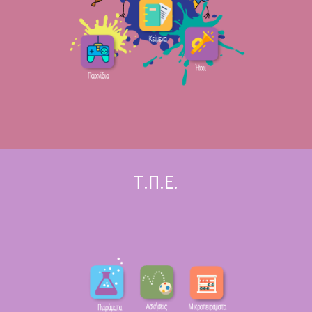
Τ.Π.Ε.