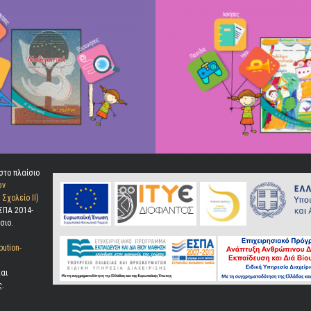
στο πλαίσιο
ων
Σχολείο ΙΙ)
ΣΠΑ 2014-
σιο.
bution-
αι
ς.