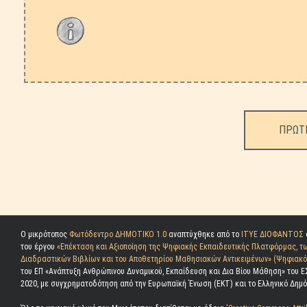
ΠΡΩΤ
Ο μικρότοπος
Φωτόδεντρο ΔΗΜΟΤΙΚΟ 1.0
αναπτύχθηκε από το
ΙΤΥΕ ΔΙΟΦΑΝΤΟΣ
του έργου
«Επέκταση και Αξιοποίηση της Ψηφιακής Εκπαιδευτικής Πλατφόρμας, τ
Διαδραστικών Βιβλίων και του Αποθετηρίου Μαθησιακών Αντικειμένων» (Ψηφιακό 
του ΕΠ «Ανάπτυξη Ανθρώπινου Δυναμικού, Εκπαίδευση και Δια Βίου Μάθηση» του Ε
2020, με συγχρηματοδότηση από την Ευρωπαϊκή Ένωση (ΕΚΤ) και το Ελληνικό Δημό