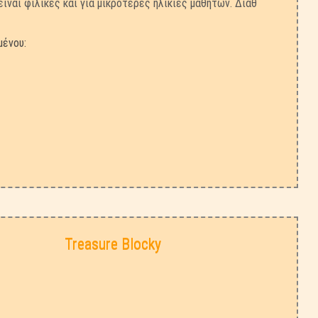
ίναι φιλικές και για μικρότερες ηλικίες μαθητών. Διαθ
μένου:
Treasure Blocky